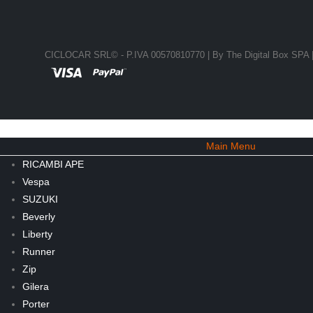
CICLOCAR SRL© - P.IVA 00570810770 | By
The Digital Box SPA
Main Menu
RICAMBI APE
Vespa
SUZUKI
Beverly
Liberty
Runner
Zip
Gilera
Porter