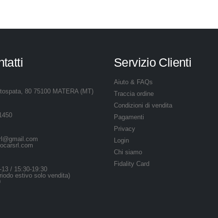
ntatti
Servizio Clienti
Aiuto & FAQs
otospata, 80 75100 MATERA (MT)
Traccia ordine
Condizioni di vendita
1450
Pagamenti
Privacy
srl@gmail.com
Login
ocarsrl.com
Chi siamo
Fidality Card
-13 / 15:30-19:30
iodo estivo solo vendita)
0