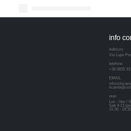
info co
indirizzo
Via Lupo Pr
telefono
+39 0835 33
EMAIL
infociclocar
ricambi@cicl
orari
Lun - Ven / 9
Sab 9-13 (per
15:30 - 19:3