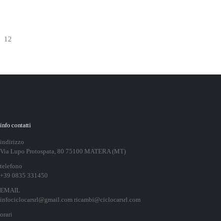
info contatti
indirizzo
Via Lupo Protospata, 80 75100 MATERA (MT)
telefono
+39 0835 331450
EMAIL
infociclocarsrl@gmail.com ricambi@ciclocarsrl.com
orari