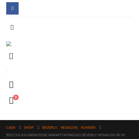
0
CASA
SHOP
BEVERLY
,
HEXAGON
,
RUNNER
BOCCOLA GUARNIZIONE MARMITTA PIAGGIO BEVERLY HEXAGON X8 X9