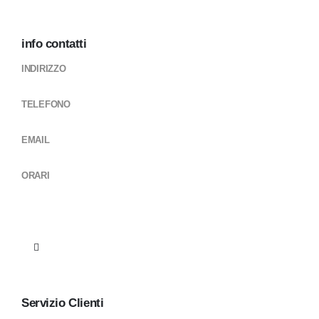
info contatti
INDIRIZZO
Via Lupo Protospata, 80 75100 MATERA (MT)
TELEFONO
+39 0835 331450
EMAIL
infociclocarsrl@gmail.com ricambi@ciclocarsrl.com
ORARI
Lun - Ven / 9-13 / 15:30-19:30
Sab 9-13 (periodo estivo solo vendita)
15:30 - 19:30
Servizio Clienti