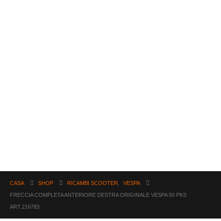
CASA
SHOP
RICAMBI SCOOTER
,
VESPA
FRECCIA COMPLETA ANTERIORE DESTRA ORIGINALE VESPA 50 PKS
ART.216783