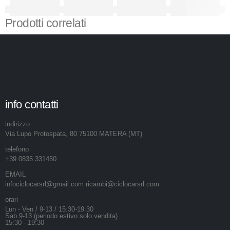
Prodotti correlati
info contatti
indirizzo
Via Lupo Protospata, 80 75100 MATERA (MT)
telefono
+39 0835 331450
EMAIL
infociclocarsrl@gmail.com ricambi@ciclocarsrl.com
orari
Lun - Ven / 9-13 / 15:30-19:30
Sab 9-13 (periodo estivo solo vendita)
15:30 - 19:30