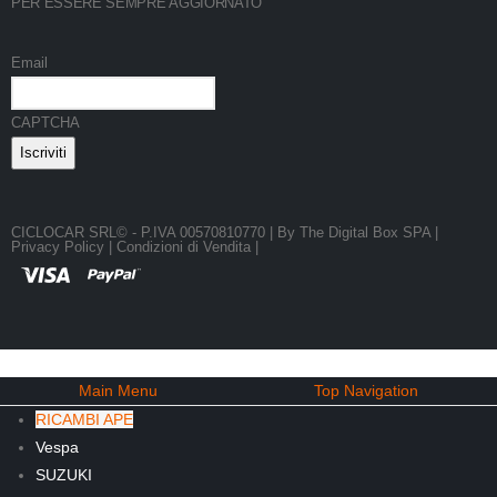
PER ESSERE SEMPRE AGGIORNATO
Email
CAPTCHA
CICLOCAR SRL© - P.IVA 00570810770 | By
The Digital Box SPA
|
Privacy Policy
|
Condizioni di Vendita |
Main Menu
Top Navigation
RICAMBI APE
Vespa
SUZUKI