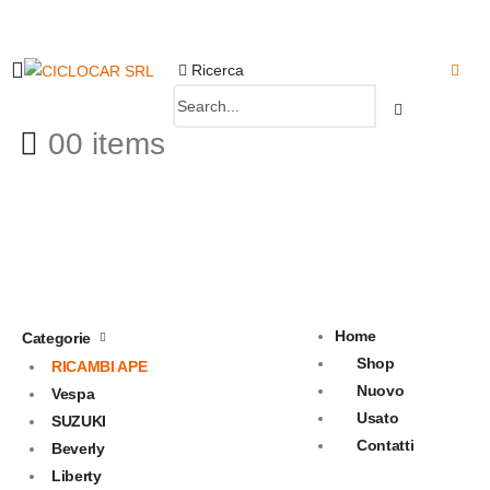
Ricerca
0
0 items
Home
Categorie
Shop
RICAMBI APE
Nuovo
Vespa
Usato
SUZUKI
Contatti
Beverly
Liberty