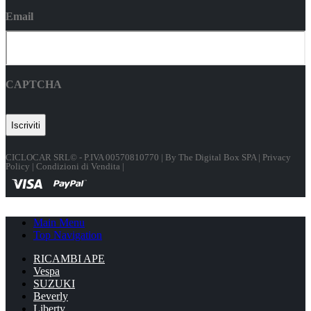
Email
CAPTCHA
CICLOCAR SRL© - P.IVA 00570810770 | By
The Digital Box SPA
|
Privacy
Policy
|
Condizioni di Vendita |
Main Menu
Top Navigation
RICAMBI APE
Vespa
SUZUKI
Beverly
Liberty