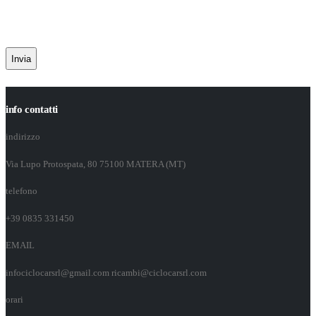
CAPTCHA
info contatti
indirizzo
Via Lupo Protospata, 80 75100 MATERA (MT)
telefono
+39 0835 331450
EMAIL
infociclocarsrl@gmail.com ricambi@ciclocarsrl.com
orari