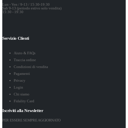
Lun - Ven / 9-13 / 15:30-19:30
Sab 9-13 (periodo estivo solo vendita)
15:30 - 19:30
Servizio Clienti
Aiuto & FAQs
Traccia ordine
Condizioni di vendita
Pagamenti
Privacy
Login
Chi siamo
Fidality Card
Iscriviti alla Newsletter
PER ESSERE SEMPRE AGGIORNATO