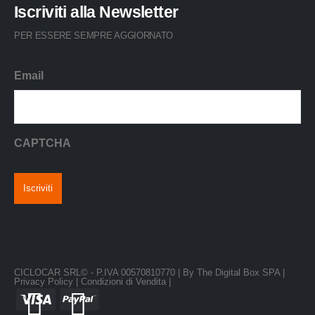
Iscriviti alla Newsletter
PER ESSERE SEMPRE AGGIORNATO
Email
CAPTCHA
CICLOCAR SRL© - P.IVA 00570810770 | By
The Digital Box SPA
|
Privacy Policy
|
Condizioni di Vendita |