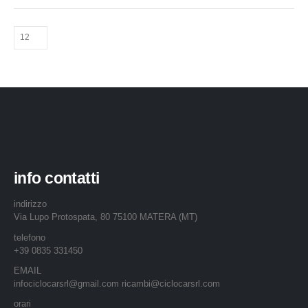
info contatti
indirizzo
Via Lupo Protospata, 80 75100 MATERA (MT)
telefono
+39 0835 331450
EMAIL
infociclocarsrl@gmail.com ricambi@ciclocarsrl.com
orari