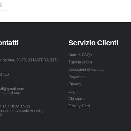
ontatti
Servizio Clienti
Aiuto & FAQs
rotospata, 80 75100 MATERA (MT)
Traccia ordine
Condizioni di vendita
31450
Pagamenti
Privacy
rsrl@gmail.com
Login
locarsrl.com
Chi siamo
Fidality Card
9-13 / 15:30-19:30
riodo estivo solo vendita)
30