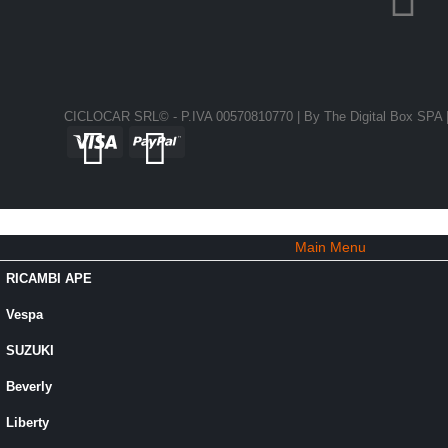
CICLOCAR SRL© - P.IVA 00570810770 | By
The Digital Box SPA
Main Menu
RICAMBI APE
Vespa
SUZUKI
Beverly
Liberty