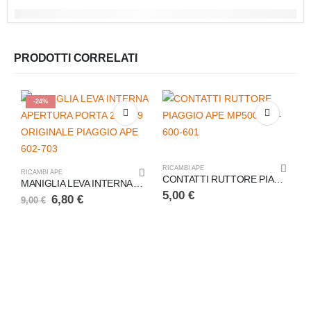
PRODOTTI CORRELATI
-24%
RICAMBI APE
RICAMBI APE
CONTATTI RUTTORE PIAGGIO APE MP500-550-600-601
MANIGLIA LEVA INTERNA APERTURA PORTA 261449 ORIGINALE PIAGGIO APE 602-703
5,00
€
6,80
€
9,00
€
R
4