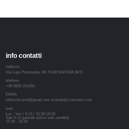
info contatti
indirizzo
Via Lupo Protospata, 80 75100 MATERA (MT)
telefono
+39 0835 331450
EMAIL
infociclocarsrl@gmail.com ricambi@ciclocarsrl.com
orari
Lun - Ven / 9-13 / 15:30-19:30
Sab 9-13 (periodo estivo solo vendita)
15:30 - 19:30