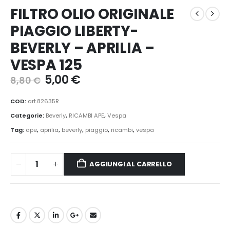
FILTRO OLIO ORIGINALE
PIAGGIO LIBERTY-
BEVERLY – APRILIA –
VESPA 125
5,00
€
8,80
€
COD:
art.82635R
Categorie:
Beverly
,
RICAMBI APE
,
Vespa
Tag:
ape
,
aprilia
,
beverly
,
piaggio
,
ricambi
,
vespa
AGGIUNGI AL CARRELLO