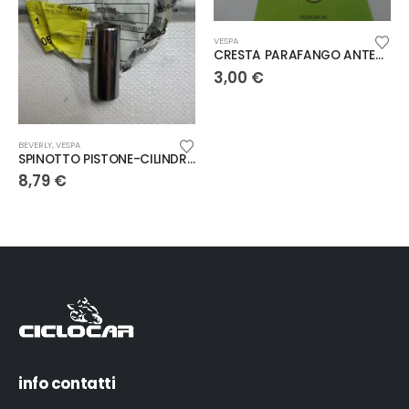
VESPA
CRESTA PARAFANGO ANTERIORE VESPA 50 SPECIAL
3,00
€
BEVERLY
,
VESPA
SPINOTTO PISTONE-CILINDRO BEVERLY 300 VESPA GTS 300
8,79
€
info contatti