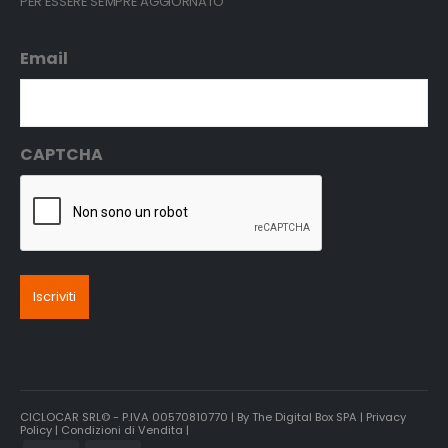
PER ESSERE SEMPRE AGGIORNATO
Email
CAPTCHA
CICLOCAR SRL© - P.IVA 00570810770 | By
The Digital Box SPA
|
Privacy
Policy
|
Condizioni di Vendita |