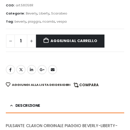
COD:
art.58058R
Categorie:
Beverly
,
Liberty
,
Scarabeo
Tag:
beverly
,
piaggio
,
ricambi
,
vespa
AGGIUNGI AL CARRELLO
AGGIUNGI ALLA LISTA DEI DESIDERI
COMPARA
DESCRIZIONE
PULSANTE CLAXON ORIGINALE PIAGGIO BEVERLY-LIBERT
Y-