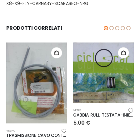
X8-X9-FLY-CA
RNABY-SCARABEO
-NRG
PRODOTTI CORRELATI
VESPA
GABBIA RULLI TESTATA-INIEZIONE VESPA ET2 I.E.
5,00
€
VESPA
TRASMISSIONE CAVO CONTACHILOMETRI COMPLETA VESPA 125-150 ARCOBALENO