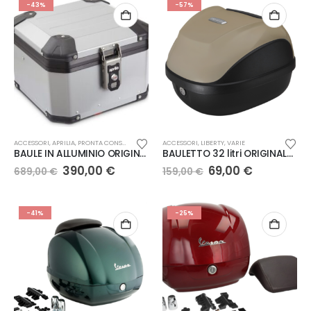
-43%
-57%
ACCESSORI
,
APRILIA
,
PRONTA CONSEGNA
,
VARIE
ACCESSORI
,
LIBERTY
,
VARIE
BAULE IN ALLUMINIO ORIGINALE APRILIA PER TUAREG 660 – COD. 2S001857
BAULETTO 32 litri ORIGINALE PIAGGIO NEW LIBERTY 50-125-150 iGet / MEDLEY 125-150 COLOR MARRONE CHIARO BEIGE 518/A – art. CM271123
390,00
€
69,00
€
689,00
€
159,00
€
-41%
-25%