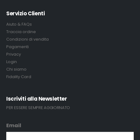
Servizio Clienti
Aiuto & FAQs
Traccia ordine
Condizioni di vendita
Pagamenti
Privacy
Login
Chi siamo
Fidality Card
Iscriviti alla Newsletter
PER ESSERE SEMPRE AGGIORNATO
Email