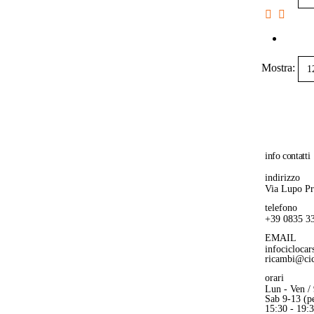
Mostra:
info contatti
indirizzo
Via Lupo P
telefono
+39 0835 3
EMAIL
infocicloca
ricambi@cic
orari
Lun - Ven /
Sab 9-13 (pe
15:30 - 19: