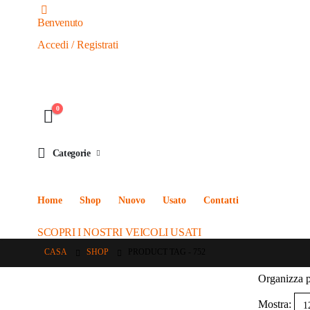
Benvenuto
Accedi / Registrati
0
Categorie
Home
Shop
Nuovo
Usato
Contatti
SCOPRI I NOSTRI VEICOLI USATI
CASA
SHOP
PRODUCT TAG -
752
Organizza p
Mostra: