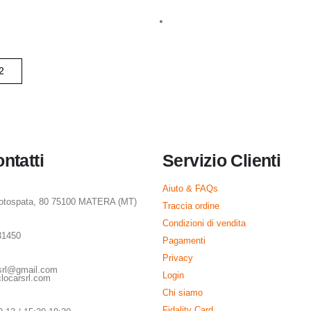
ontatti
Servizio Clienti
Aiuto & FAQs
rotospata, 80 75100 MATERA (MT)
Traccia ordine
Condizioni di vendita
31450
Pagamenti
Privacy
rsrl@gmail.com
Login
locarsrl.com
Chi siamo
Fidality Card