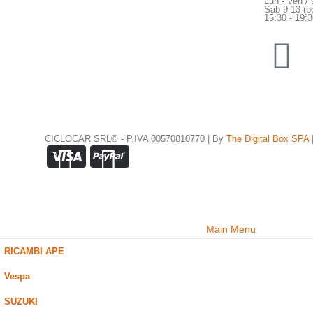
Lun - Ven / 
Sab 9-13 (pe
15:30 - 19:
CICLOCAR SRL© - P.IVA 00570810770 | By
The Digital Box SPA
Main Menu
RICAMBI APE
Vespa
SUZUKI