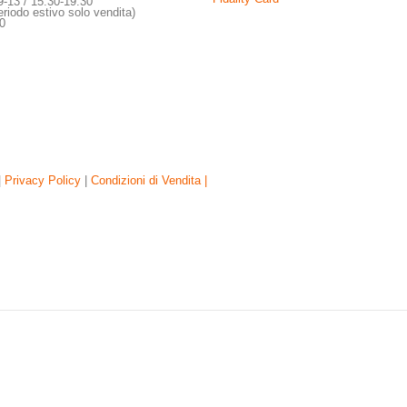
9-13 / 15:30-19:30
riodo estivo solo vendita)
30
|
Privacy Policy
|
Condizioni di Vendita |