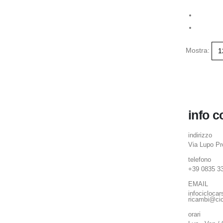
Mostra:
info c
indirizzo
Via Lupo P
telefono
+39 0835 3
EMAIL
infocicloca
ricambi@cic
orari