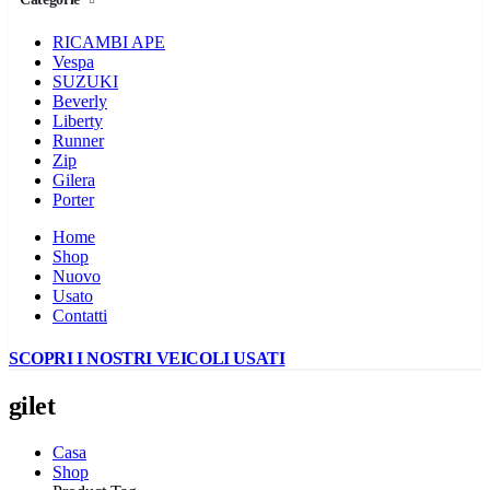
RICAMBI APE
Vespa
SUZUKI
Beverly
Liberty
Runner
Zip
Gilera
Porter
Home
Shop
Nuovo
Usato
Contatti
SCOPRI I NOSTRI VEICOLI USATI
gilet
Casa
Shop