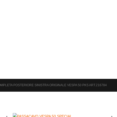
MPLETA POSTERIORE SINISTRA ORIGINALE VESPA 50 PKS ART.216784