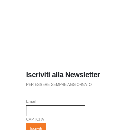
TR
CA
125
3,00
€
Iscriviti alla Newsletter
PER ESSERE SEMPRE AGGIORNATO
Email
CAPTCHA