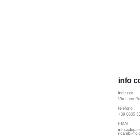
info c
indirizzo
Via Lupo P
telefono
+39 0835 3
EMAIL
infocicloca
ricambi@cic