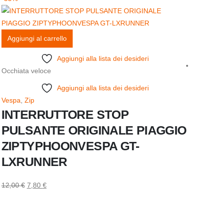
Aggiungi al carrello
Aggiungi alla lista dei desideri
Occhiata veloce
Aggiungi alla lista dei desideri
Vespa
,
Zip
INTERRUTTORE STOP
PULSANTE ORIGINALE PIAGGIO
ZIPTYPHOONVESPA GT-
Aggiu
LXRUNNER
Occhia
12,00
€
7,80
€
Vespa