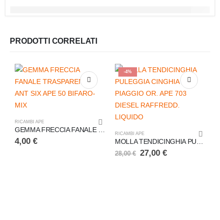
PRODOTTI CORRELATI
-4%
RICAMBI APE
GEMMA FRECCIA FANALE TRASPARENTE ANT SIX APE 50 BIFARO-MIX
RICAMBI APE
4,00
€
MOLLA TENDICINGHIA PULEGGIA CINGHIA PIAGGIO OR. APE 703 DIESEL RAFFREDD. LIQUIDO
27,00
€
28,00
€
B
4