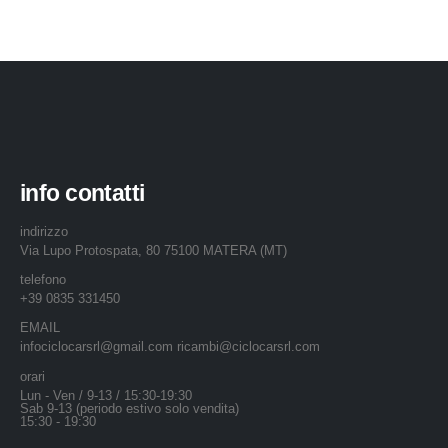
info contatti
indirizzo
Via Lupo Protospata, 80 75100 MATERA (MT)
telefono
+39 0835 331450
EMAIL
infociclocarsrl@gmail.com ricambi@ciclocarsrl.com
orari
Lun - Ven / 9-13 / 15:30-19:30
Sab 9-13 (periodo estivo solo vendita)
15:30 - 19:30