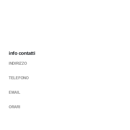
info contatti
INDIRIZZO
Via Lupo Protospata, 80 75100 MATERA (MT)
TELEFONO
+39 0835 331450
EMAIL
infociclocarsrl@gmail.com ricambi@ciclocarsrl.com
ORARI
Lun - Ven / 9-13 / 15:30-19:30
Sab 9-13 (periodo estivo solo vendita)
15:30 - 19:30