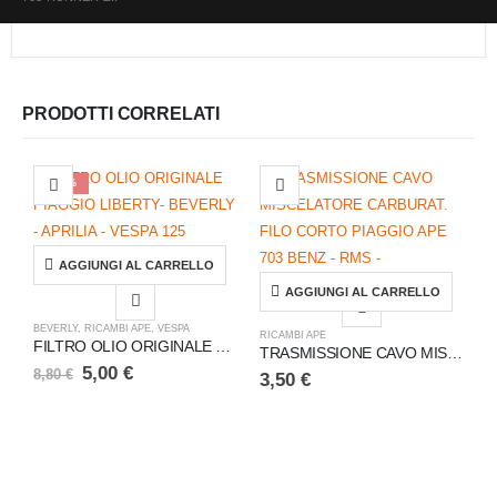
PRODOTTI CORRELATI
-43%
AGGIUNGI AL CARRELLO
AGGIUNGI AL CARRELLO
BEVERLY
,
RICAMBI APE
,
VESPA
RICAMBI APE
FILTRO OLIO ORIGINALE PIAGGIO LIBERTY- BEVERLY – APRILIA – VESPA 125
TRASMISSIONE CAVO MISCELATORE CARBURAT. FILO CORTO PIAGGIO APE 703 BENZ – RMS –
5,00
€
8,80
€
3,50
€
V
3