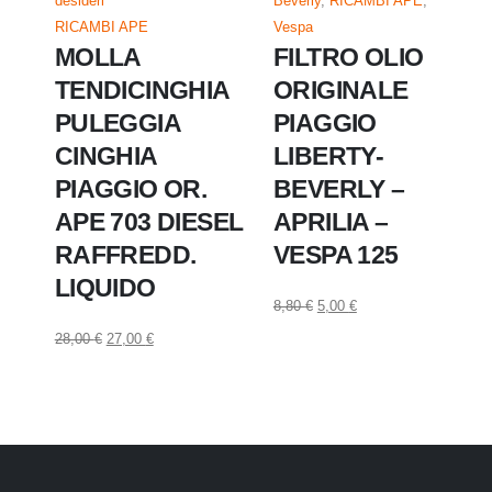
desideri
Beverly
,
RICAMBI APE
,
RICAMBI APE
Vespa
MOLLA
FILTRO OLIO
TENDICINGHIA
ORIGINALE
PULEGGIA
PIAGGIO
CINGHIA
LIBERTY-
PIAGGIO OR.
BEVERLY –
APE 703 DIESEL
APRILIA –
RAFFREDD.
VESPA 125
LIQUIDO
8,80
€
5,00
€
28,00
€
27,00
€