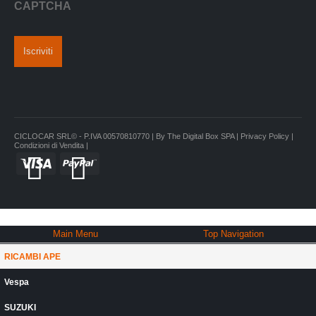
CAPTCHA
CICLOCAR SRL© - P.IVA 00570810770 | By
The Digital Box SPA
|
Privacy Policy
|
Condizioni di Vendita |
Main Menu
Top Navigation
RICAMBI APE
Vespa
SUZUKI