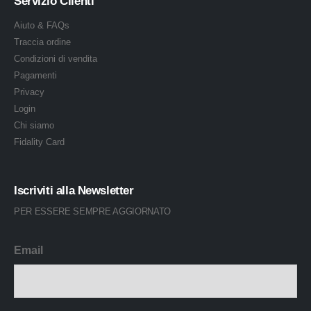
Servizio Clienti
Aiuto & FAQs
Traccia ordine
Condizioni di vendita
Pagamenti
Privacy
Login
Chi siamo
Fidality Card
Iscriviti alla Newsletter
PER ESSERE SEMPRE AGGIORNATO
Email